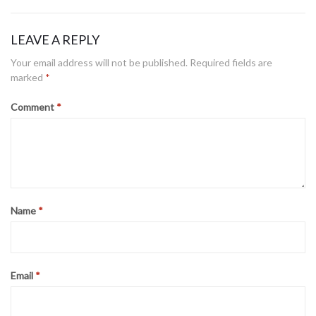
Гама казино онлайн – Gama Casino Online – официальный сайт
Posted
August 10, 2025
LEAVE A REPLY
on
Your email address will not be published.
Required fields are
Gama Casino Online – официальный сайт – вход и зеркало
marked
*
Posted
August 10, 2025
on
Comment
*
Gama Casino Online – официальный сайт – вход и зеркало.148
Posted
August 10, 2025
on
Name
*
Email
*