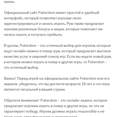
призы.
Официальный сайт Pokerdom имеет простой и удобный
интерфейс, который позволяет игрокам легко
зарегистрироваться и начать играть. Рум также предлагает
игрокам различные бонусы и акции, которые помогают им
начать играть и получать прибыль.
В целом, Pokerdom – это отличный выбор для игроков, которые
ищут онлайн-казино и покер-рум, который предлагает высокое
качество услуг и широкий спектр игр. Если вы ищете новый рум,
в котором можно играть в покер и другие игры, то Pokerdom –
это отличный выбор.
Важно! Перед игрой на официальном сайте Pokerdom или его
зеркале, убедитесь, что вы достигли возраста 18 лет и что игра
является легальной в вашей стране.
Обратите внимание! Pokerdom – это онлайн-казино, которое
предлагает игрокам играть в покер и другие игры, но это не
гарантирует победу. Игроки должны играть responsibly и не
превышать свои финансовые возможности.