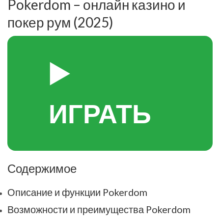
Pokerdom – онлайн казино и
покер рум (2025)
▶️
ИГРАТЬ
Содержимое
Описание и функции Pokerdom
Возможности и преимущества Pokerdom