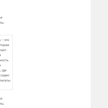
ая
ты,
 – это
оторая
гает
м
ность
в
, где
ставят
ультаты
ая
ты,