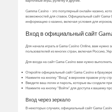
карточные игры, рулетку и другие.
Gamma Casino – это популярный онлайн-казино, кото
возможностей для ставок. Официальный сайт Gama Ca
информацию о казино, включая условия для игроков,
Вход в официальный сайт Gama
Для начала играть в Gama Casino Online, вам нужно 
пользователей из многих стран, включая Россию, Укр
Для входа на сайт Gama Casino вам нужно выполнит
Откройте официальный сайт Gama Casino в браузере
Нажмите на кнопку “Вход” в верхнем правом углу ст
Введите ваш логин и пароль, которые вы создали при
Нажмите на кнопку “Войти” для доступа к вашему п
Вход через зеркало
В некоторых случаях, официальный сайт Gama Casino