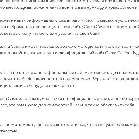
е предлагает игрокам широкий спектр игр, включая слоты, карточны
то место, где вы можете найти все, что вам нужно для комфортной и
можете найти информацию о различных играх, правилах и условиях и
рыша. Кроме того, на официальном сайте Gama Casino вы можете на
 которые могут помочь вам увеличить свой банк.
Gama Casino имеет и зеркало. Зеркало – это дополнительный сайт, к
доменом. Это означает, что если официальный сайт Gama Casino буд
no, а не его зеркало. Официальный сайт – это место, где вы можете
беспечить себя безопасностью и надежностью. Зеркало – это дополн
фициальный сайт будет заблокирован.
a Casino, то вам нужно найти его официальный сайт, а не его зерка
все, что вам нужно для комфортной игры, а также обеспечить себя
sino – это место, где вы можете найти все, что вам нужно для комф
ежностью.