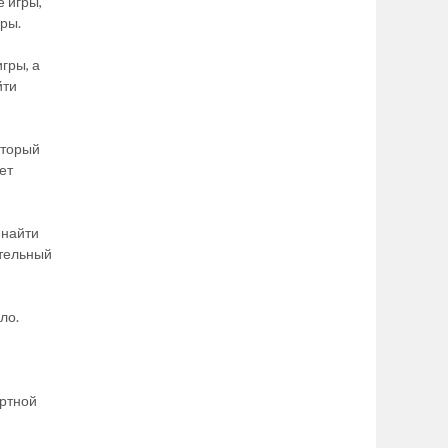
е игры,
гры.
гры, а
йти
оторый
ет
 найти
ительный
ло.
ортной