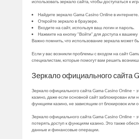
использовать зеркало сайта, чтобы доступаться к игр
Найдите зеркало Gama Casino Online в интернете.
Откройте зеркало в браузере.
Входите на сайт, используя ваш логин и пароль.
Нажмите на кнопку “Войти” для доступа к вашем
Важно помнить, что использование зеркала может бы
Если у вас возникли проблемы с входом на сайт Gam
специалистам, которые помогут вам решить возникш
Зеркало официального сайта G
Зеркало официального сайта Gama Casino Online – э
казино, даже если основной сайт заблокирован или н
функциям казино, не зависящим от блокировок или 
Зеркало официального сайта Gama Casino Online – э
потерять доступ к функциям казино. Это также обе
данные и финансовые операции.