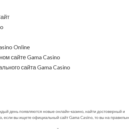
Сайт
no
sino Online
ном сайте Gama Casino
льного сайта Gama Casino
аждый день появляются новые онлайн-казино, найти достоверный и
, если вы ищете официальный сайт Gama Casino, то вы на правильн