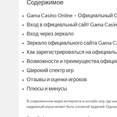
Содержимое
Gama Casino Online – Официальный 
Вход в официальный сайт Gama Casi
Вход через зеркало
Зеркало официального сайта Gama Ca
Как зарегистрироваться на официаль
Возможности и преимущества официа
Широкий спектр игр
Отзывы и оценки игроков
Плюсы и минусы
В современном мире интернета и онлайн-игр, где к
надежный игрок может быть сложной задачей. Однако