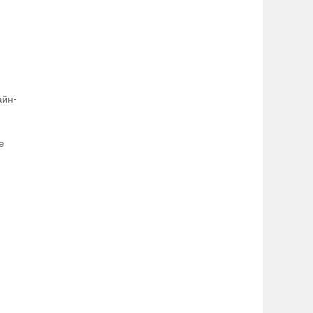
айн-
е