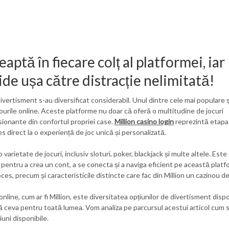
aptă în fiecare colț al platformei, iar
hide ușa către distracție nelimitată!
ivertisment s-au diversificat considerabil. Unul dintre cele mai populare ș
ourile online. Aceste platforme nu doar că oferă o multitudine de jocuri
sionante din confortul propriei case.
Million casino login
reprezintă etapa i
es direct la o experiență de joc unică și personalizată.
 varietate de jocuri, inclusiv sloturi, poker, blackjack și multe altele. Este
ri pentru a crea un cont, a se conecta și a naviga eficient pe această plat
es, precum și caracteristicile distincte care fac din Million un cazinou de
 online, cum ar fi Million, este diversitatea opțiunilor de divertisment dispo
ă ceva pentru toată lumea. Vom analiza pe parcursul acestui articol cum să
iuni disponibile.