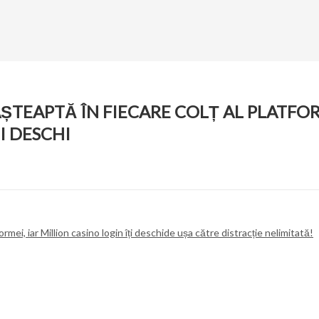
ȘTEAPTĂ ÎN FIECARE COLȚ AL PLATFOR
I DESCHI
rmei, iar Million casino login îți deschide ușa către distracție nelimitată!