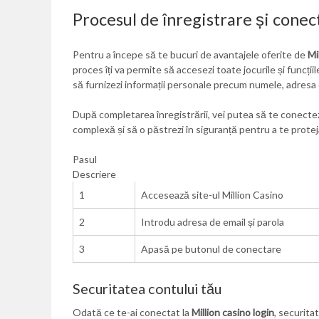
Procesul de înregistrare și conec
Pentru a începe să te bucuri de avantajele oferite de
Mi
proces îți va permite să accesezi toate jocurile și funcți
să furnizezi informații personale precum numele, adresa d
După completarea înregistrării, vei putea să te conectezi
complexă și să o păstrezi în siguranță pentru a te protej
Pasul
Descriere
1
Accesează site-ul Million Casino
2
Introdu adresa de email și parola
3
Apasă pe butonul de conectare
Securitatea contului tău
Odată ce te-ai conectat la
Million casino login
, securita