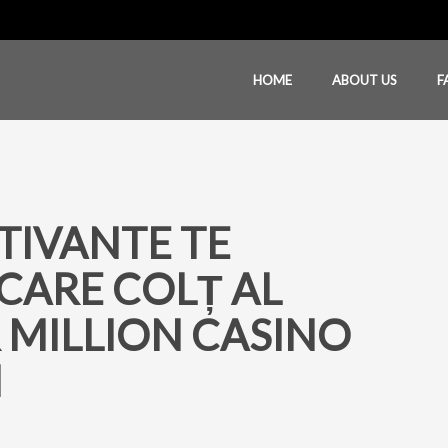
HOME
ABOUT US
F
TIVANTE TE
ECARE COLȚ AL
R MILLION CASINO
I