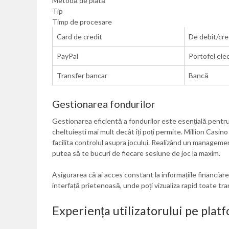
Metodă de plată
Tip
Timp de procesare
Card de credit
De debit/cre
PayPal
Portofel ele
Transfer bancar
Bancă
Gestionarea fondurilor
Gestionarea eficientă a fondurilor este esențială pentru 
cheltuiești mai mult decât îți poți permite. Million Casino î
facilita controlul asupra jocului. Realizând un managemen
putea să te bucuri de fiecare sesiune de joc la maxim.
Asigurarea că ai acces constant la informațiile financiare
interfață prietenoasă, unde poți vizualiza rapid toate tra
Experiența utilizatorului pe plat