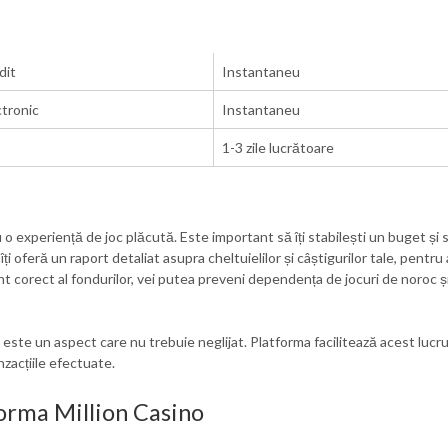
dit
Instantaneu
ctronic
Instantaneu
1-3 zile lucrătoare
o experiență de joc plăcută. Este important să îți stabilești un buget și 
ți oferă un raport detaliat asupra cheltuielilor și câștigurilor tale, pentru a
t corect al fondurilor, vei putea preveni dependența de jocuri de noroc și
 este un aspect care nu trebuie neglijat. Platforma facilitează acest lucru
nzacțiile efectuate.
forma Million Casino