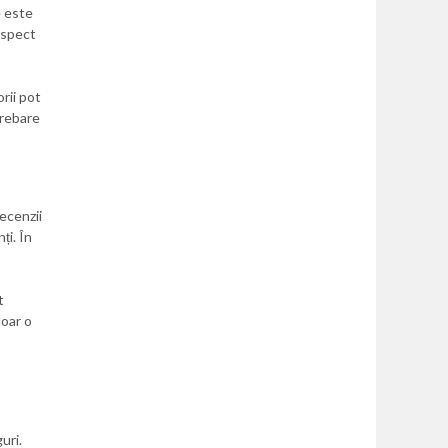
e este
 aspect
rii pot
trebare
recenzii
ți. În
t
doar o
uri.