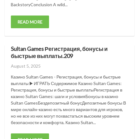
BackstoryConclusion A wild...
READ MORE
Sultan Games Регистрация, бонусы и
быстрые выплаты.209
Posted
August 5, 2025
on
Казино Sultan Games - Регистрация, бонусы и быстрые
выплаты ▶️ ИГРАТЬ Содержимое Казино Sultan Games:
Регистрация, бонусы и быстрые выплатыРегистрация в
казино Sultan Games: шаги и условияБонусы в казино
Sultan GamesБездепозитный бонусДепозитные бонусы В
мире онлайн-казино есть много вариантов для игроков,
но не все из них могут похвастаться высоким уровнем
безопасности и комфорта. Казино Sultan...